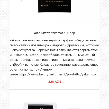
Arte Olfatto Yakamoz 100 edp
YakamozYakamoz это светящийся парфюм, убедительная
смесь свежих нот инжира и агаровой древесины, которые
щекочут чувства. Верхние ноты открываются бергамотом
и инжиром. В сердце преобладают жасмин, мускатный
орех, корица, роза и иланг-иланг. База закрыта пачули,
амброй и ванилью. Сложное сочетание, рассказывающее
о летних ночах при Лунном
свете.https://www.luxuryperfumes.it/prodotto/yakamoz/...
320
AZN