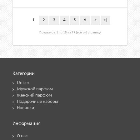
1
2
3
4
5
6
>
>|
Показано с 1 по 15 из 79 (всего 6 страниц)
Категории
Unisex
Мужской парфюм
Женский парфюм
Подарочные наборы
Новинки
Информация
О нас