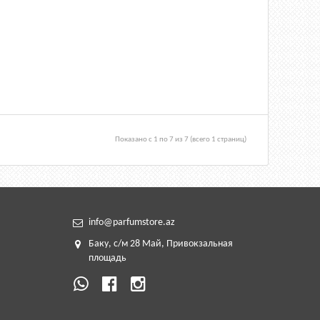
Показано с 1 по 7 из 7 (всего 1 страниц)
info@parfumstore.az
Баку, с/м
28 М
ай,
Привокзальная
площадь