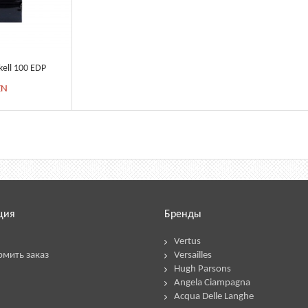
kell 100 EDP
ZN
ция
Бренды
Vertus
рмить заказ
Versailles
Hugh Parsons
Angela Ciampagna
Acqua Delle Langhe