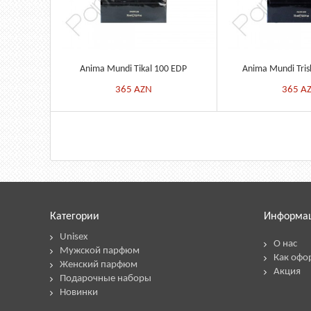
Anima Mundi Tikal 100 EDP
Anima Mundi Tris
365
AZN
365
A
Категории
Информа
Unisex
О нас
Мужской парфюм
Как офо
Женский парфюм
Акция
Подарочные наборы
Новинки