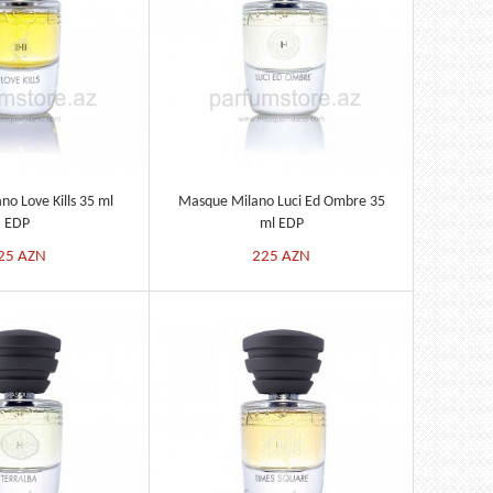
o Love Kills 35 ml
Masque Milano Luci Ed Ombre 35
EDP
ml EDP
25
AZN
225
AZN