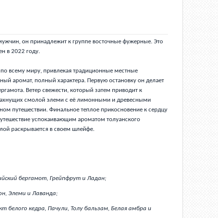
ля мужчин, он принадлежит к группе восточные фужерные. Это
ен в 2022 году.
ет по всему миру, привлекая традиционные местные
ный аромат, полный характера. Первую остановку он делает
ергамота. Ветер свежести, который затем приводит к
пахнущих смолой элеми с её лимонными и древесными
ном путешествии. Финальное теплое прикосновение к сердцу
путешествие успокаивающим ароматом толуанского
лой раскрывается в своем шлейфе.
ийский бергамот, Грейпфрут и Ладан;
н, Элеми и Лаванда;
т белого кедра, Пачули, Толу бальзам, Белая амбра и