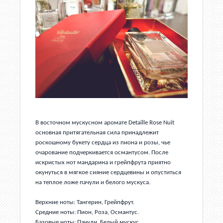
В восточном мускусном аромате Detaille Rose Nuit
основная притягательная сила принадлежит
роскошному букету сердца из пиона и розы, чье
очарование подчеркивается османтусом. После
искристых нот мандарина и грейпфрута приятно
окунуться в мягкое сияние сердцевины и опуститься
на теплое ложе пачули и белого мускуса.
Верхние ноты: Тангерин, Грейпфрут.
Средние ноты: Пион, Роза, Османтус.
Базовые ноты: Пачули, Белый мускус.