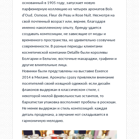
основанный в 1905 году, запускает новую
парфюмерную коллекцию из четырех ароматов Bois
d’Oud, Osmose, Fleur de Peau и Rose Nuit. Несмотря на
свой почтенный возраст или, вернее, благодаря
именно накопленному опыту, бренду удается
создавать композиции, не зависящие от моды и
временного пространства, но удивительно созвучные
современности. В разные периоды клиентами
косметической компании Detaille были королевы
Болгарии и Бельгии, восточные махараджи, графини и
другие влиятельные лица.
Новинки были представлены на выставке Esxence
2014 в Милане. Ароматы сразу привлекли внимание
посетителей своей изящной одежкой: если дизайн
флаконов выдержан в классическом стиле, с
некоторой милой фривольностью эстампов, то
бархатистая упаковка восполняет пробелы в роскоши.
Не менее выдержан и стиль композиций: каждая
деталь продумана, а звучание нот складывается в
гармоничную мелодию.